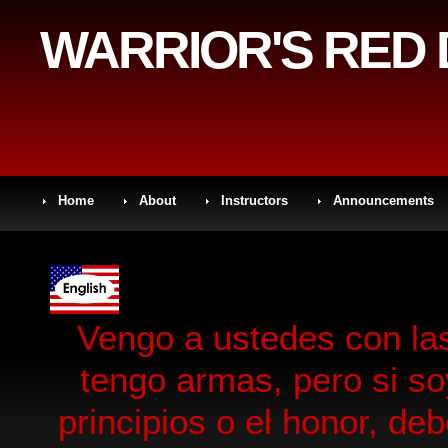
WARRIOR'S RED
Home
About
Instructors
Announcements
Vengo a ustedes con la
tengo armas, pero si s
principios o el honor, de